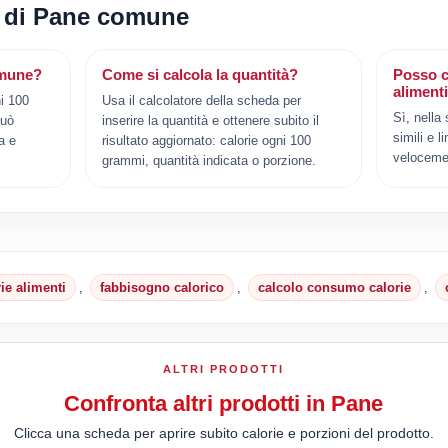
i di Pane comune
omune?
Come si calcola la quantità?
Posso c
aliment
i 100
Usa il calcolatore della scheda per
Sì, nella
può
inserire la quantità e ottenere subito il
simili e l
a e
risultato aggiornato: calorie ogni 100
veloceme
grammi, quantità indicata o porzione.
rie alimenti
,
fabbisogno calorico
,
calcolo consumo calorie
,
ALTRI PRODOTTI
Confronta altri prodotti in Pane
Clicca una scheda per aprire subito calorie e porzioni del prodotto.