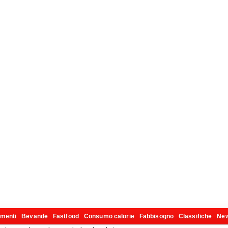
imenti
Bevande
Fastfood
Consumo calorie
Fabbisogno
Classifiche
Ne