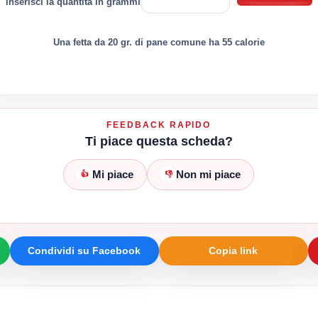
inserisci la quantità in grammi
Una fetta da 20 gr. di pane comune ha 55 calorie
FEEDBACK RAPIDO
Ti piace questa scheda?
Mi piace
Non mi piace
👍
👎
Condividi su Facebook
Copia link