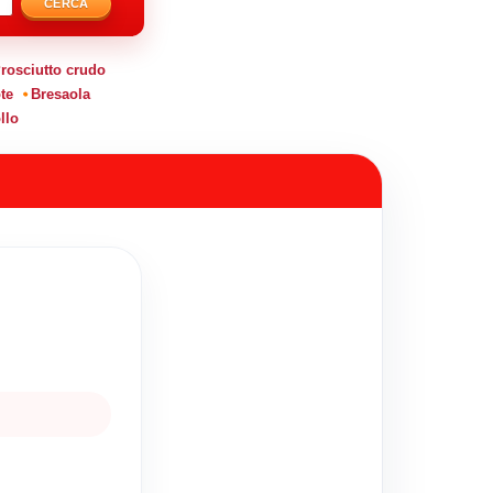
CERCA
rosciutto crudo
te
Bresaola
llo