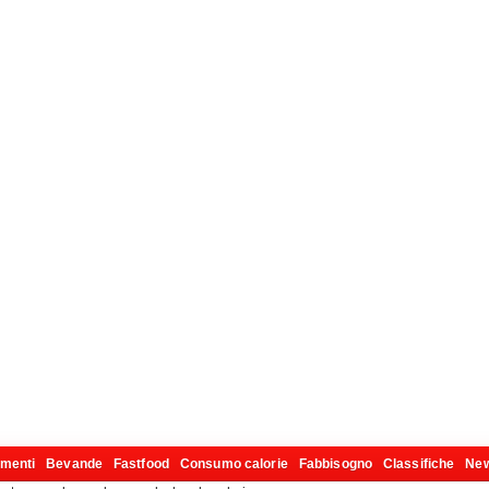
imenti
Bevande
Fastfood
Consumo calorie
Fabbisogno
Classifiche
Ne