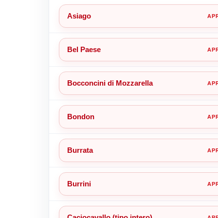
Asiago
Bel Paese
Bocconcini di Mozzarella
Bondon
Burrata
Burrini
Caciocavallo (tipo intero)