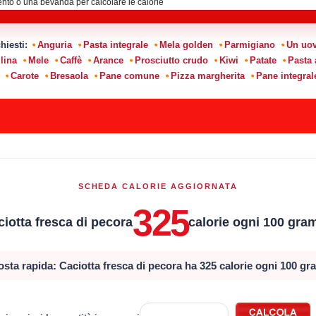
chiesti:
Anguria
Pasta integrale
Mela golden
Parmigiano
Un uo
lina
Mele
Caffè
Arance
Prosciutto crudo
Kiwi
Patate
Pasta
Carote
Bresaola
Pane comune
Pizza margherita
Pane integral
SCHEDA CALORIE AGGIORNATA
325
iotta fresca di pecora
calorie ogni 100 gra
osta rapida: Caciotta fresca di pecora ha 325 calorie ogni 100 gr