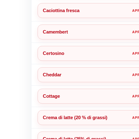
Caciottina fresca
Camembert
Certosino
Cheddar
Cottage
Crema di latte (20 % di grassi)
Crema di latte (25% di grassi)