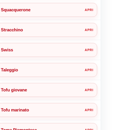
Squacquerone
Stracchino
Swiss
Taleggio
Tofu giovane
Tofu marinato
Toma Piemontese