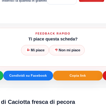
inserisci la quantità in grammi
FEEDBACK RAPIDO
Ti piace questa scheda?
Mi piace
Non mi piace
👍
👎
Condividi su Facebook
Copia link
 di Caciotta fresca di pecora