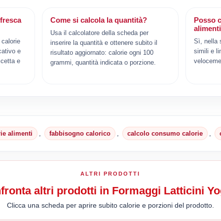
 fresca
Come si calcola la quantità?
Posso c
aliment
Usa il calcolatore della scheda per
 calorie
Sì, nella
inserire la quantità e ottenere subito il
cativo e
simili e l
risultato aggiornato: calorie ogni 100
cetta e
veloceme
grammi, quantità indicata o porzione.
rie alimenti
,
fabbisogno calorico
,
calcolo consumo calorie
,
ALTRI PRODOTTI
ronta altri prodotti in Formaggi Latticini Yo
Clicca una scheda per aprire subito calorie e porzioni del prodotto.