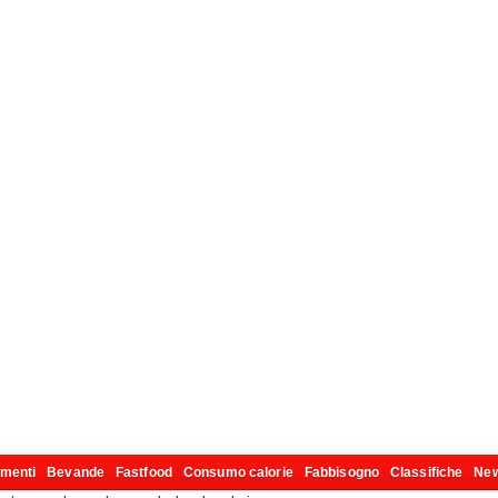
imenti
Bevande
Fastfood
Consumo calorie
Fabbisogno
Classifiche
Ne