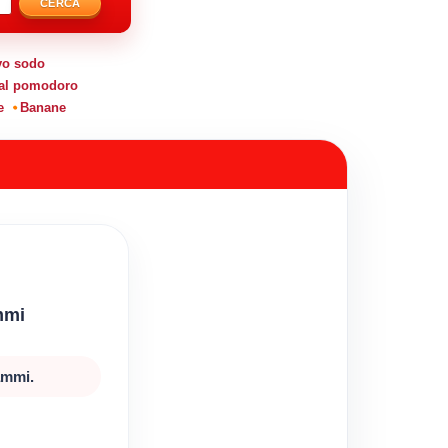
CERCA
vo sodo
 al pomodoro
e
Banane
mmi
ammi.