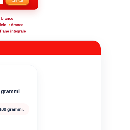
CERCA
 bianco
ele
Arance
Pane integrale
0 grammi
 100 grammi.