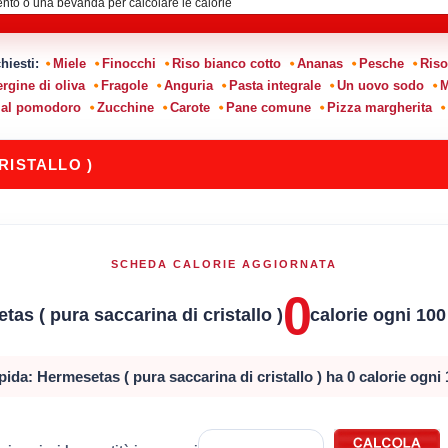
chiesti:
Miele
Finocchi
Riso bianco cotto
Ananas
Pesche
Riso
ergine di oliva
Fragole
Anguria
Pasta integrale
Un uovo sodo
M
 al pomodoro
Zucchine
Carote
Pane comune
Pizza margherita
RISTALLO )
SCHEDA CALORIE AGGIORNATA
0
as ( pura saccarina di cristallo )
calorie ogni 10
pida: Hermesetas ( pura saccarina di cristallo ) ha 0 calorie ogni