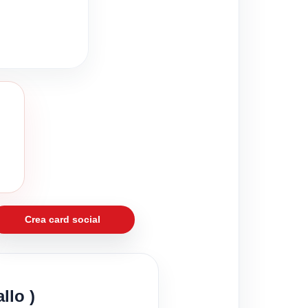
Crea card social
llo )