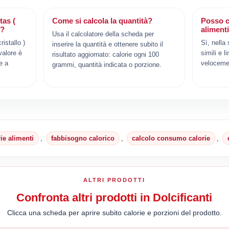
tas (
Come si calcola la quantità?
Posso c
)?
aliment
Usa il calcolatore della scheda per
istallo )
Sì, nella
inserire la quantità e ottenere subito il
valore è
simili e l
risultato aggiornato: calorie ogni 100
e a
veloceme
grammi, quantità indicata o porzione.
rie alimenti
,
fabbisogno calorico
,
calcolo consumo calorie
,
ALTRI PRODOTTI
Confronta altri prodotti in Dolcificanti
Clicca una scheda per aprire subito calorie e porzioni del prodotto.