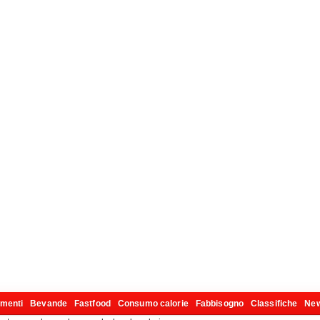
imenti
Bevande
Fastfood
Consumo calorie
Fabbisogno
Classifiche
Ne