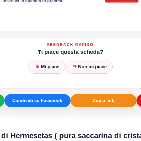
inserisci la quantità in grammi
FEEDBACK RAPIDO
Ti piace questa scheda?
Mi piace
Non mi piace
👍
👎
Condividi su Facebook
Copia link
 di Hermesetas ( pura saccarina di crista