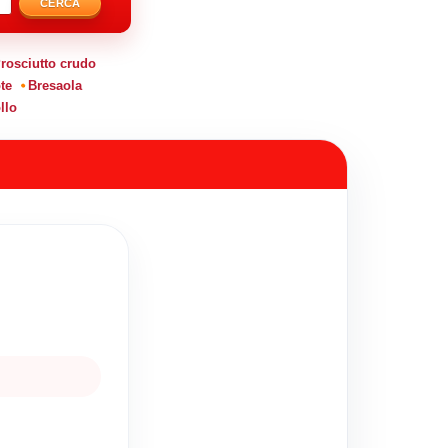
CERCA
rosciutto crudo
te
Bresaola
llo