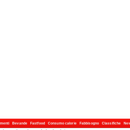
imenti
Bevande
Fastfood
Consumo calorie
Fabbisogno
Classifiche
Ne