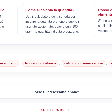
li?
Come si calcola la quantità?
Posso c
aliment
0
Usa il calcolatore della scheda per
Sì, nella
può
inserire la quantità e ottenere subito il
simili e l
a e
risultato aggiornato: calorie ogni 100
veloceme
grammi, quantità indicata o porzione.
rie alimenti
,
fabbisogno calorico
,
calcolo consumo calorie
,
Forse ti interessano anche:
ALTRI PRODOTTI