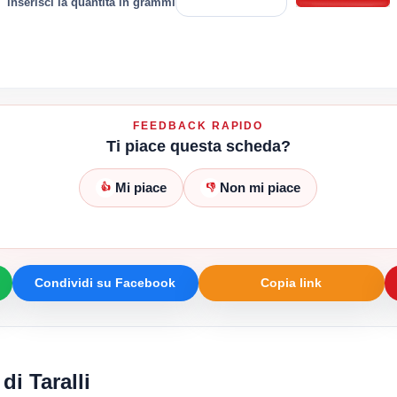
inserisci la quantità in grammi
FEEDBACK RAPIDO
Ti piace questa scheda?
Mi piace
Non mi piace
👍
👎
Condividi su Facebook
Copia link
di Taralli