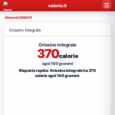
calorie.it
Alimenti
/
SNACK
Grissino integrale
Grissino integrale
370
calorie
ogni 100 grammi
Risposta rapida: Grissino integrale ha 370
calorie ogni 100 grammi.