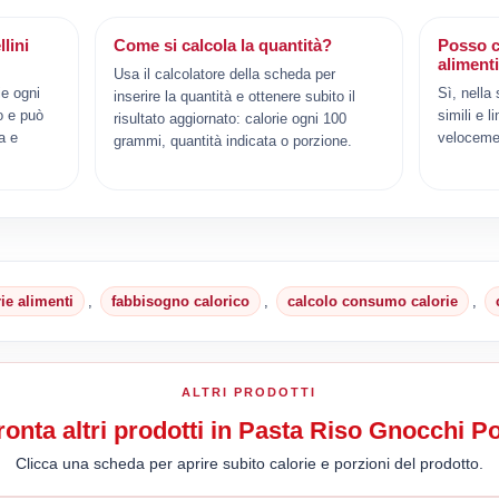
lini
Come si calcola la quantità?
Posso c
aliment
Usa il calcolatore della scheda per
ie ogni
Sì, nella
inserire la quantità e ottenere subito il
o e può
simili e l
risultato aggiornato: calorie ogni 100
a e
veloceme
grammi, quantità indicata o porzione.
rie alimenti
,
fabbisogno calorico
,
calcolo consumo calorie
,
ALTRI PRODOTTI
onta altri prodotti in Pasta Riso Gnocchi P
Clicca una scheda per aprire subito calorie e porzioni del prodotto.