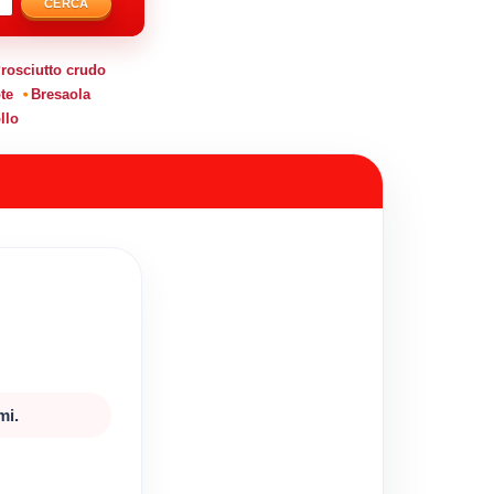
CERCA
rosciutto crudo
te
Bresaola
llo
mi.