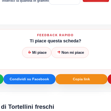
inserisci la quantità in grammi
FEEDBACK RAPIDO
Ti piace questa scheda?
Mi piace
Non mi piace
👍
👎
Condividi su Facebook
Copia link
di Tortellini freschi