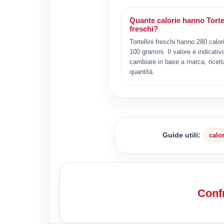
Quante calorie hanno Tortel
freschi?
Tortellini freschi hanno 280 calor
100 grammi. Il valore è indicativ
cambiare in base a marca, ricett
quantità.
Guide utili:
calo
Confr