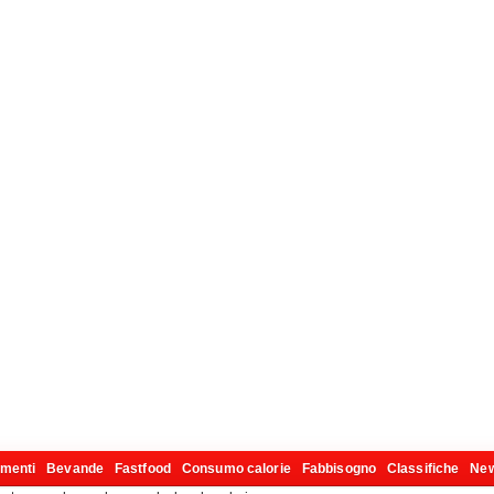
imenti
Bevande
Fastfood
Consumo calorie
Fabbisogno
Classifiche
Ne