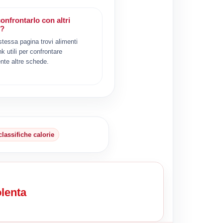
onfrontarlo con altri
i?
 stessa pagina trovi alimenti
ink utili per confrontare
nte altre schede.
classifiche calorie
olenta