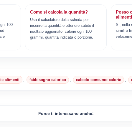
Come si calcola la quantità?
Posso c
aliment
Usa il calcolatore della scheda per
ogni 100
Sì, nella
inserire la quantità e ottenere subito il
può
simili e l
risultato aggiornato: calorie ogni 100
a e
veloceme
grammi, quantità indicata o porzione.
rie alimenti
,
fabbisogno calorico
,
calcolo consumo calorie
,
Forse ti interessano anche: