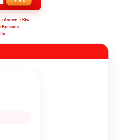
CERCA
Arance
Kiwi
Bresaola
llo
.