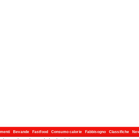
imenti
Bevande
Fastfood
Consumo calorie
Fabbisogno
Classifiche
Ne