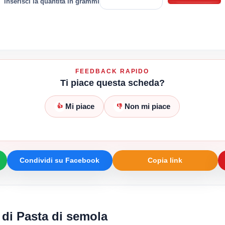
inserisci la quantità in grammi
FEEDBACK RAPIDO
Ti piace questa scheda?
Mi piace
Non mi piace
👍
👎
Condividi su Facebook
Copia link
 di Pasta di semola