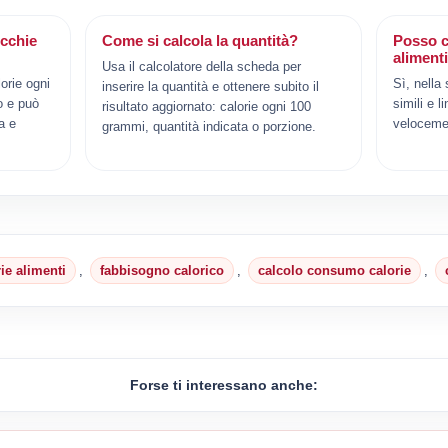
icchie
Come si calcola la quantità?
Posso c
aliment
Usa il calcolatore della scheda per
orie ogni
Sì, nella
inserire la quantità e ottenere subito il
o e può
simili e l
risultato aggiornato: calorie ogni 100
a e
veloceme
grammi, quantità indicata o porzione.
rie alimenti
,
fabbisogno calorico
,
calcolo consumo calorie
,
Forse ti interessano anche: