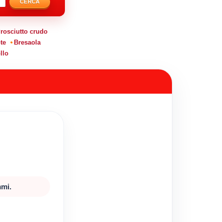
CERCA
rosciutto crudo
te
Bresaola
llo
mmi.