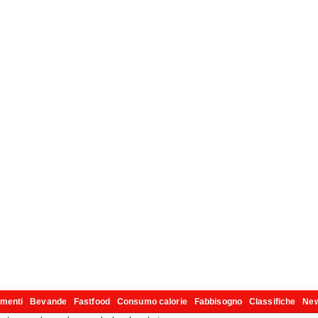
imenti
Bevande
Fastfood
Consumo calorie
Fabbisogno
Classifiche
Ne