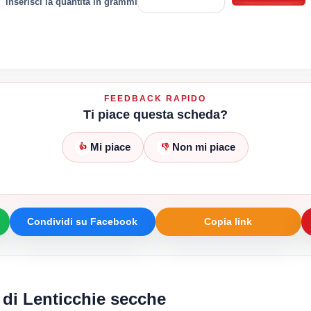
inserisci la quantità in grammi
FEEDBACK RAPIDO
Ti piace questa scheda?
Mi piace
Non mi piace
👍
👎
Condividi su Facebook
Copia link
 di Lenticchie secche