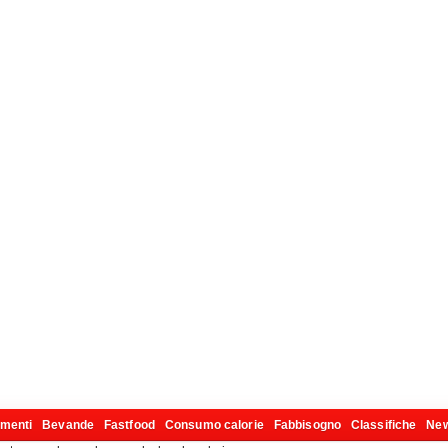
imenti
Bevande
Fastfood
Consumo calorie
Fabbisogno
Classifiche
Ne