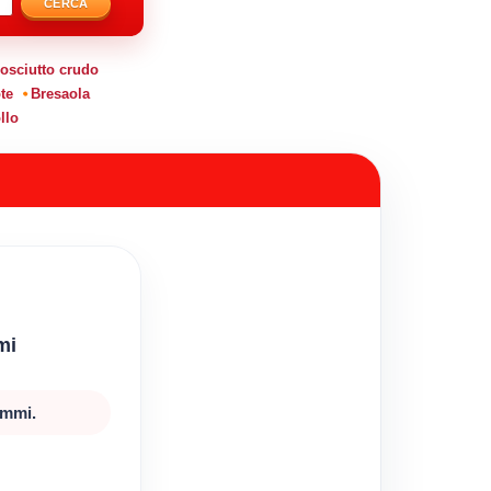
CERCA
osciutto crudo
te
Bresaola
llo
mi
ammi.