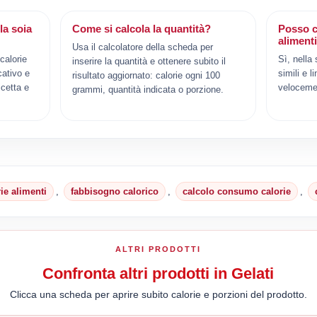
la soia
Come si calcola la quantità?
Posso c
aliment
Usa il calcolatore della scheda per
calorie
Sì, nella
inserire la quantità e ottenere subito il
cativo e
simili e l
risultato aggiornato: calorie ogni 100
cetta e
veloceme
grammi, quantità indicata o porzione.
rie alimenti
,
fabbisogno calorico
,
calcolo consumo calorie
,
ALTRI PRODOTTI
Confronta altri prodotti in Gelati
Clicca una scheda per aprire subito calorie e porzioni del prodotto.