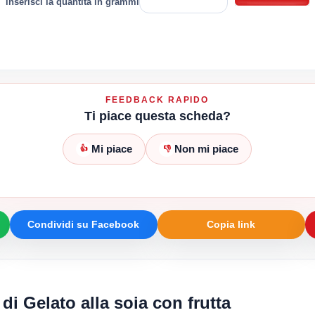
inserisci la quantità in grammi
FEEDBACK RAPIDO
Ti piace questa scheda?
Mi piace
Non mi piace
👍
👎
Condividi su Facebook
Copia link
 di Gelato alla soia con frutta