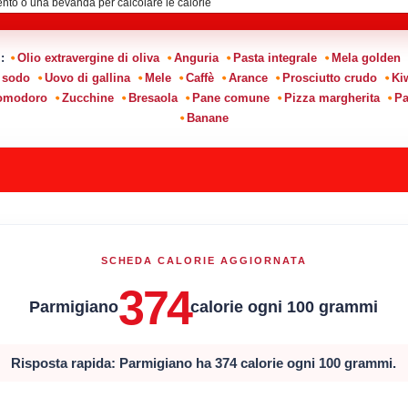
i:
Olio extravergine di oliva
Anguria
Pasta integrale
Mela golden
 sodo
Uovo di gallina
Mele
Caffè
Arance
Prosciutto crudo
Ki
pomodoro
Zucchine
Bresaola
Pane comune
Pizza margherita
Pa
Banane
SCHEDA CALORIE AGGIORNATA
374
Parmigiano
calorie ogni 100 grammi
Risposta rapida: Parmigiano ha 374 calorie ogni 100 grammi.