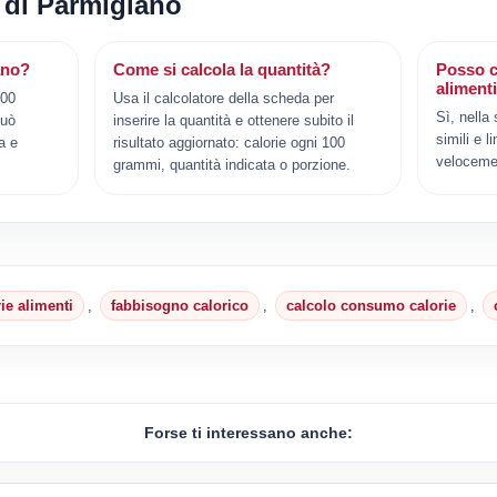
i di Parmigiano
ano?
Come si calcola la quantità?
Posso c
aliment
100
Usa il calcolatore della scheda per
Sì, nella
può
inserire la quantità e ottenere subito il
simili e l
a e
risultato aggiornato: calorie ogni 100
veloceme
grammi, quantità indicata o porzione.
rie alimenti
,
fabbisogno calorico
,
calcolo consumo calorie
,
Forse ti interessano anche: