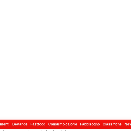
imenti
Bevande
Fastfood
Consumo calorie
Fabbisogno
Classifiche
Ne