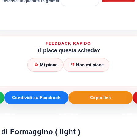
inserisci la quantità in grammi
FEEDBACK RAPIDO
Ti piace questa scheda?
Mi piace
Non mi piace
👍
👎
Condividi su Facebook
Copia link
 di Formaggino ( light )