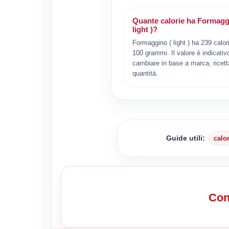
Quante calorie ha Formagg
light )?
Formaggino ( light ) ha 239 calor
100 grammi. Il valore è indicativ
cambiare in base a marca, ricett
quantità.
Guide utili:
calo
Conf