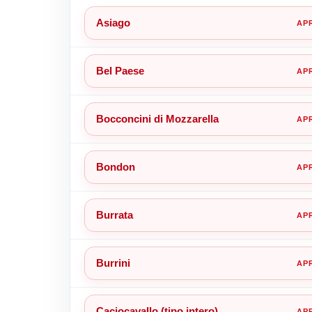
Asiago
Bel Paese
Bocconcini di Mozzarella
Bondon
Burrata
Burrini
Caciocavallo (tipo intero)