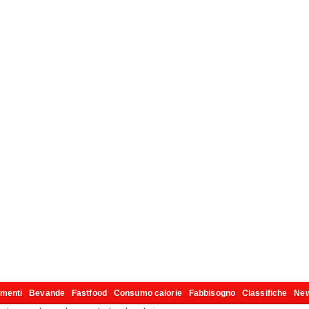
imenti
Bevande
Fastfood
Consumo calorie
Fabbisogno
Classifiche
Ne