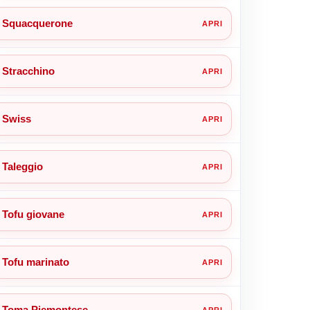
Squacquerone
Stracchino
Swiss
Taleggio
Tofu giovane
Tofu marinato
Toma Piemontese