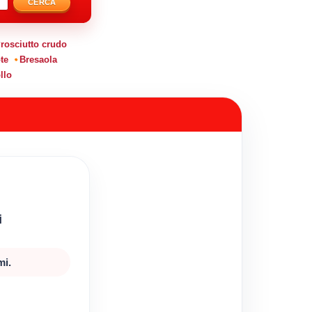
CERCA
rosciutto crudo
te
Bresaola
llo
i
mi.