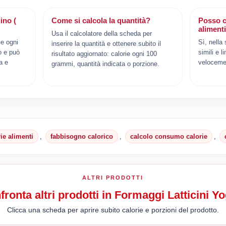
ino (
Come si calcola la quantità?
Posso c
aliment
Usa il calcolatore della scheda per
ie ogni
Sì, nella
inserire la quantità e ottenere subito il
o e può
simili e l
risultato aggiornato: calorie ogni 100
a e
veloceme
grammi, quantità indicata o porzione.
rie alimenti
,
fabbisogno calorico
,
calcolo consumo calorie
,
ALTRI PRODOTTI
ronta altri prodotti in Formaggi Latticini Yo
Clicca una scheda per aprire subito calorie e porzioni del prodotto.