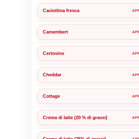
Caciottina fresca
Camembert
Certosino
Cheddar
Cottage
Crema di latte (20 % di grassi)
Crema di latte (25% di grassi)