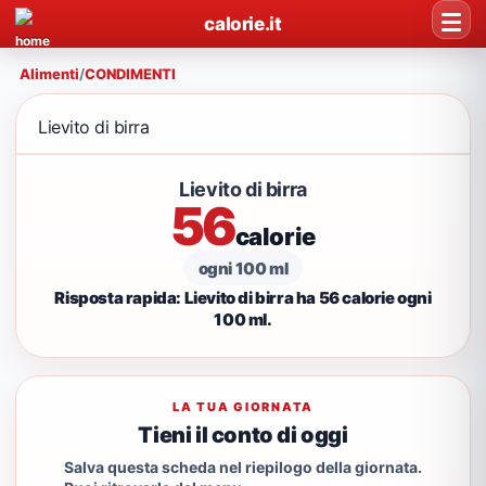
calorie.it
Alimenti
/
CONDIMENTI
Lievito di birra
Lievito di birra
56
calorie
ogni 100 ml
Risposta rapida: Lievito di birra ha 56 calorie ogni
100 ml.
LA TUA GIORNATA
Tieni il conto di oggi
Salva questa scheda nel riepilogo della giornata.