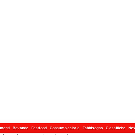
imenti
Bevande
Fastfood
Consumo calorie
Fabbisogno
Classifiche
Ne