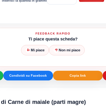
inserisci la quantità in grammi
FEEDBACK RAPIDO
Ti piace questa scheda?
Mi piace
Non mi piace
👍
👎
Condividi su Facebook
Copia link
 di Carne di maiale (parti magre)