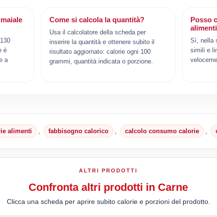
 maiale
Come si calcola la quantità?
Posso c
aliment
Usa il calcolatore della scheda per
 130
Sì, nella
inserire la quantità e ottenere subito il
e è
simili e l
risultato aggiornato: calorie ogni 100
e a
veloceme
grammi, quantità indicata o porzione.
rie alimenti
,
fabbisogno calorico
,
calcolo consumo calorie
,
ALTRI PRODOTTI
Confronta altri prodotti in Carne
Clicca una scheda per aprire subito calorie e porzioni del prodotto.