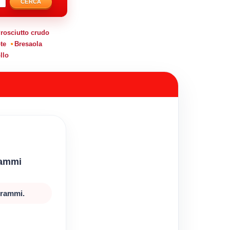
CERCA
rosciutto crudo
te
Bresaola
llo
rammi
grammi.