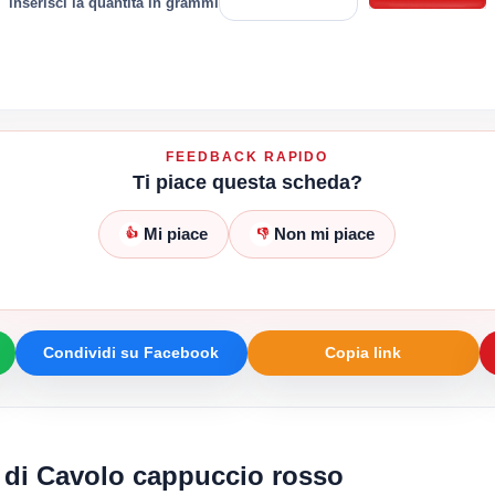
inserisci la quantità in grammi
FEEDBACK RAPIDO
Ti piace questa scheda?
Mi piace
Non mi piace
👍
👎
Condividi su Facebook
Copia link
i di Cavolo cappuccio rosso