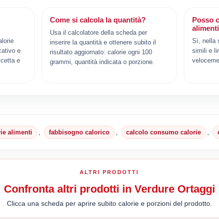
Come si calcola la quantità?
Posso c
aliment
Usa il calcolatore della scheda per
lorie
Sì, nella
inserire la quantità e ottenere subito il
cativo e
simili e l
risultato aggiornato: calorie ogni 100
cetta e
veloceme
grammi, quantità indicata o porzione.
rie alimenti
,
fabbisogno calorico
,
calcolo consumo calorie
,
ALTRI PRODOTTI
Confronta altri prodotti in Verdure Ortaggi
Clicca una scheda per aprire subito calorie e porzioni del prodotto.