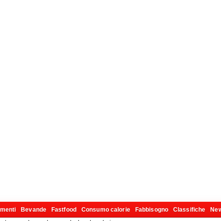
imenti
Bevande
Fastfood
Consumo calorie
Fabbisogno
Classifiche
Ne