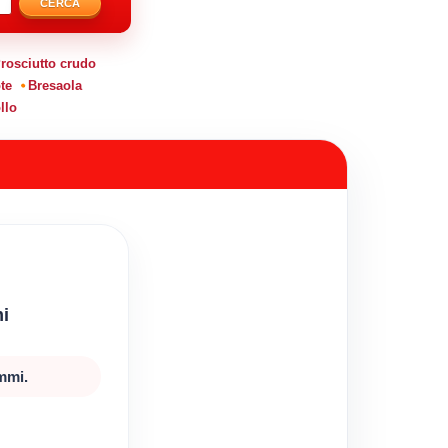
CERCA
rosciutto crudo
te
Bresaola
llo
mi
mmi.