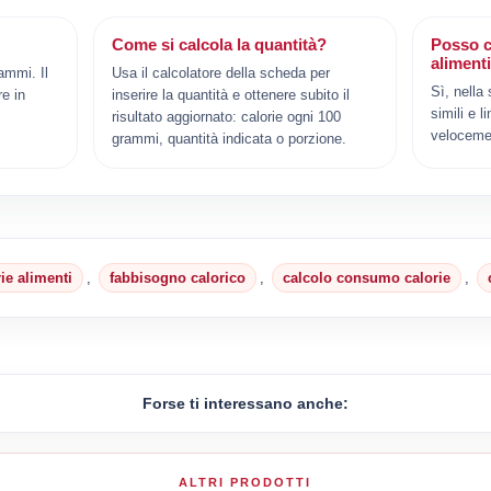
Come si calcola la quantità?
Posso c
aliment
ammi. Il
Usa il calcolatore della scheda per
Sì, nella
e in
inserire la quantità e ottenere subito il
simili e l
risultato aggiornato: calorie ogni 100
veloceme
grammi, quantità indicata o porzione.
rie alimenti
,
fabbisogno calorico
,
calcolo consumo calorie
,
Forse ti interessano anche:
ALTRI PRODOTTI