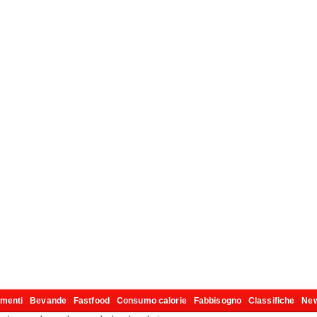
imenti
Bevande
Fastfood
Consumo calorie
Fabbisogno
Classifiche
Ne