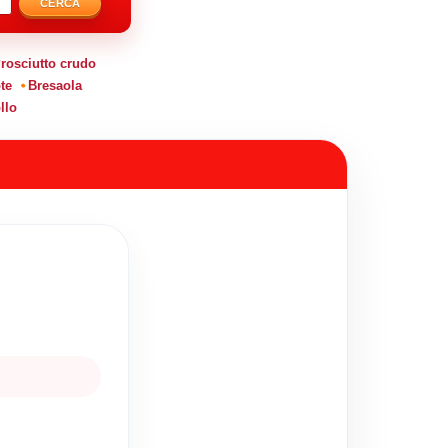
CERCA
rosciutto crudo
te
Bresaola
llo