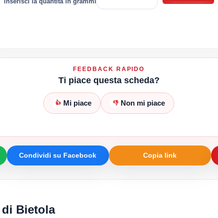
inserisci la quantità in grammi
FEEDBACK RAPIDO
Ti piace questa scheda?
Mi piace
Non mi piace
👍
👎
Condividi su Facebook
Copia link
 di Bietola