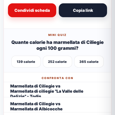
Condividi scheda
Copia link
MINI QUIZ
Quante calorie ha marmellata di Ciliegie
ogni 100 grammi?
139 calorie
252 calorie
365 calorie
CONFRONTA CON
Marmellata di Ciliegie vs
Marmellata di ciliegie "La Valle delle
Delizie" - Todis
Marmellata di Ciliegie vs
Marmellata di Albicocche