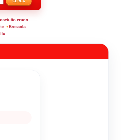
CERCA
osciutto crudo
te
Bresaola
llo