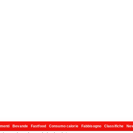
imenti
Bevande
Fastfood
Consumo calorie
Fabbisogno
Classifiche
Ne