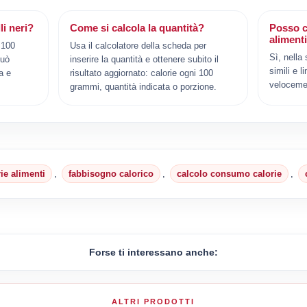
li neri?
Come si calcola la quantità?
Posso c
aliment
i 100
Usa il calcolatore della scheda per
Sì, nella
può
inserire la quantità e ottenere subito il
simili e l
a e
risultato aggiornato: calorie ogni 100
veloceme
grammi, quantità indicata o porzione.
rie alimenti
,
fabbisogno calorico
,
calcolo consumo calorie
,
Forse ti interessano anche:
ALTRI PRODOTTI