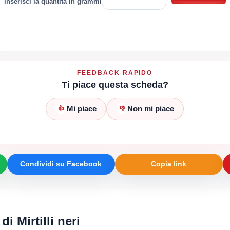
inserisci la quantità in grammi
FEEDBACK RAPIDO
Ti piace questa scheda?
Mi piace
Non mi piace
👍
👎
Condividi su Facebook
Copia link
di Mirtilli neri