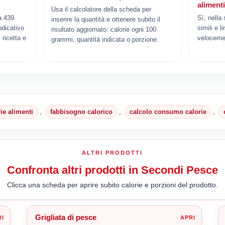
aliment
Usa il calcolatore della scheda per
a 439
Sì, nella
inserire la quantità e ottenere subito il
ndicativo
simili e l
risultato aggiornato: calorie ogni 100
ricetta e
veloceme
grammi, quantità indicata o porzione.
rie alimenti
,
fabbisogno calorico
,
calcolo consumo calorie
,
ALTRI PRODOTTI
Confronta altri prodotti in Secondi Pesce
Clicca una scheda per aprire subito calorie e porzioni del prodotto.
Grigliata di pesce