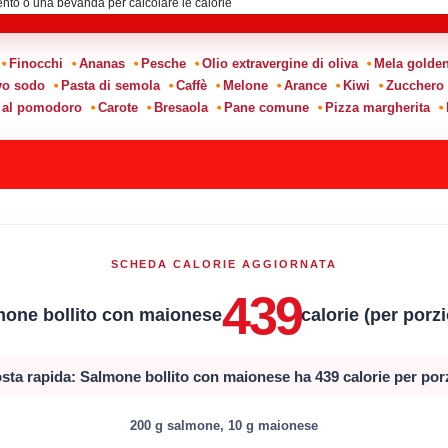
Finocchi
Ananas
Pesche
Olio extravergine di oliva
Mela golde
vo sodo
Pasta di semola
Caffè
Melone
Arance
Kiwi
Zucchero
 al pomodoro
Carote
Bresaola
Pane comune
Pizza margherita
SCHEDA CALORIE AGGIORNATA
439
mone bollito con maionese
calorie (per porz
sta rapida: Salmone bollito con maionese ha 439 calorie per por
200 g salmone, 10 g maionese