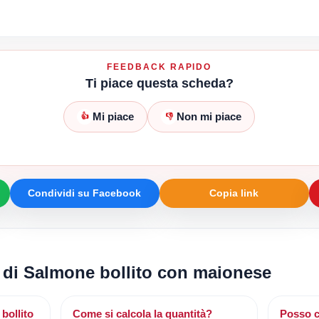
FEEDBACK RAPIDO
Ti piace questa scheda?
Mi piace
Non mi piace
👍
👎
Condividi su Facebook
Copia link
i di Salmone bollito con maionese
bollito
Come si calcola la quantità?
Posso c