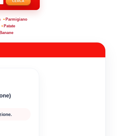
CERCA
n
Parmigiano
Patate
Banane
ione)
zione.