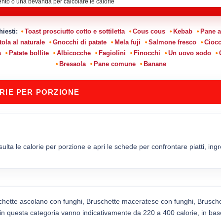
chiesti:
Toast prosciutto cotto e sottiletta
Cous cous
Kebab
Pane ai
ola al naturale
Gnocchi di patate
Mela fuji
Salmone fresco
Ciocc
a
Patate bollite
Albicocche
Fagiolini
Finocchi
Un uovo sodo
Bresaola
Pane comune
Banane
RIE PER PORZIONE
lta le calorie per porzione e apri le schede per confrontare piatti, ingred
chette ascolano con funghi, Bruschette maceratese con funghi, Brusche
in questa categoria vanno indicativamente da 220 a 400 calorie, in base