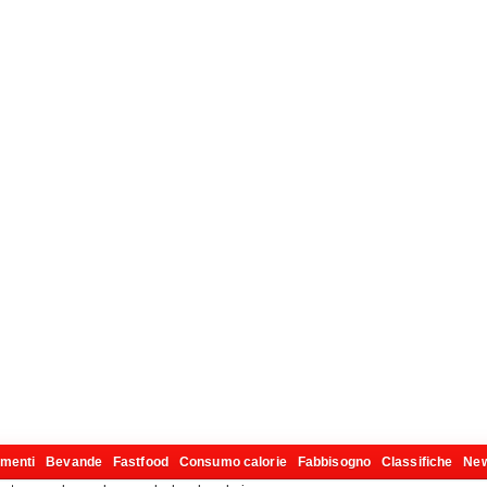
imenti
Bevande
Fastfood
Consumo calorie
Fabbisogno
Classifiche
Ne