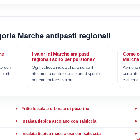
goria Marche antipasti regionali
he
I valori di Marche antipasti
Come co
regionali sono per porzione?
Marche 
to con
Ogni scheda indica chiaramente il
Apri una 
 piatti
riferimento usato e le misure disponibili
correlate
per confrontare i valori.
e alternat
Frittelle salate urbinate di pecorino
Insalata tiepida ascolano con salsiccia
Insalata tiepida maceratese con salsiccia
S