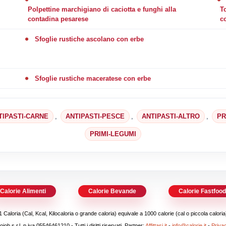
Polpettine marchigiano di caciotta e funghi alla
T
contadina pesarese
c
Sfoglie rustiche ascolano con erbe
Sfoglie rustiche maceratese con erbe
TIPASTI-CARNE
,
ANTIPASTI-PESCE
,
ANTIPASTI-ALTRO
,
PR
PRIMI-LEGUMI
Calorie Alimenti
Calorie Bevande
Calorie Fastfoo
1 Caloria (Cal, Kcal, Kilocaloria o grande caloria) equivale a 1000 calorie (cal o piccola caloria
b s.r.l. p.iva 05546461210 - Tutti i diritti riservati. Partner:
Affittasi.it
-
info@calorie.it
-
Priva