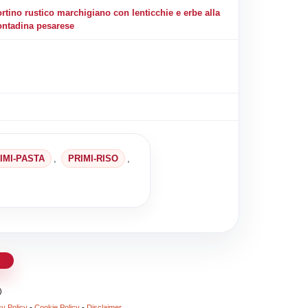
ortino rustico marchigiano con lenticchie e erbe alla
ontadina pesarese
IMI-PASTA
,
PRIMI-RISO
,
d
)
cy Policy
-
Cookie Policy
-
Disclaimer