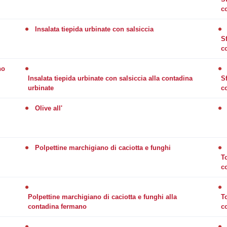
c
Insalata tiepida urbinate con salsiccia
S
c
no
Insalata tiepida urbinate con salsiccia alla contadina
S
urbinate
c
Olive all'
Polpettine marchigiano di caciotta e funghi
T
c
Polpettine marchigiano di caciotta e funghi alla
T
contadina fermano
c