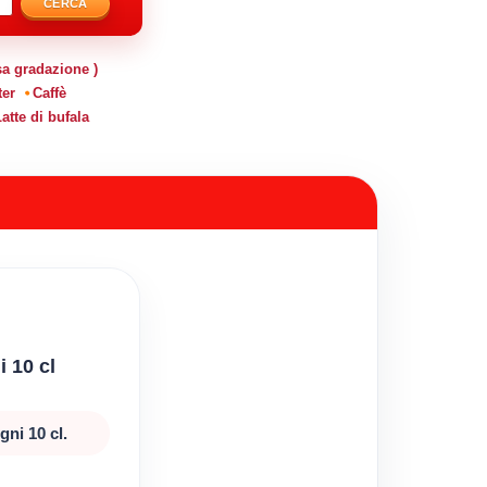
CERCA
sa gradazione )
ter
Caffè
atte di bufala
i 10 cl
ni 10 cl.