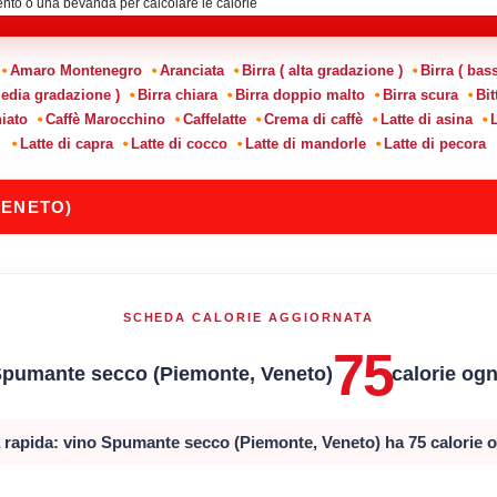
Amaro Montenegro
Aranciata
Birra ( alta gradazione )
Birra ( bas
media gradazione )
Birra chiara
Birra doppio malto
Birra scura
Bit
iato
Caffè Marocchino
Caffelatte
Crema di caffè
Latte di asina
L
Latte di capra
Latte di cocco
Latte di mandorle
Latte di pecora
VENETO)
SCHEDA CALORIE AGGIORNATA
75
Spumante secco (Piemonte, Veneto)
calorie ogn
 rapida: vino Spumante secco (Piemonte, Veneto) ha 75 calorie og