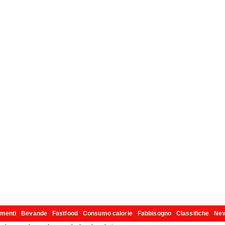
imenti
Bevande
Fastfood
Consumo calorie
Fabbisogno
Classifiche
Ne