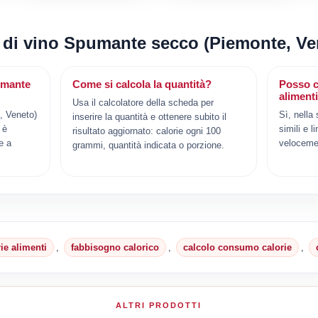
i di vino Spumante secco (Piemonte, Ve
umante
Come si calcola la quantità?
Posso c
aliment
Usa il calcolatore della scheda per
, Veneto)
Sì, nella
inserire la quantità e ottenere subito il
 è
simili e l
risultato aggiornato: calorie ogni 100
e a
veloceme
grammi, quantità indicata o porzione.
rie alimenti
,
fabbisogno calorico
,
calcolo consumo calorie
,
ALTRI PRODOTTI