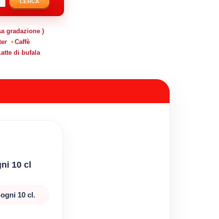
CERCA
sa gradazione )
ter
Caffè
atte di bufala
ni 10 cl
ogni 10 cl.