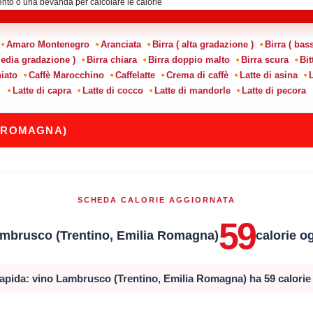
Amaro Montenegro
Aranciata
Birra ( alta gradazione )
Birra ( bas
media gradazione )
Birra chiara
Birra doppio malto
Birra scura
Bit
iato
Caffè Marocchino
Caffelatte
Crema di caffè
Latte di asina
L
Latte di capra
Latte di cocco
Latte di mandorle
Latte di pecora
A ROMAGNA)
SCHEDA CALORIE AGGIORNATA
59
ambrusco (Trentino, Emilia Romagna)
calorie og
apida: vino Lambrusco (Trentino, Emilia Romagna) ha 59 calorie 