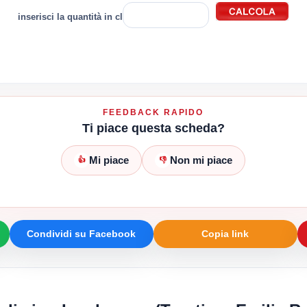
inserisci la quantità in cl
FEEDBACK RAPIDO
Ti piace questa scheda?
Mi piace
Non mi piace
👍
👎
Condividi su Facebook
Copia link