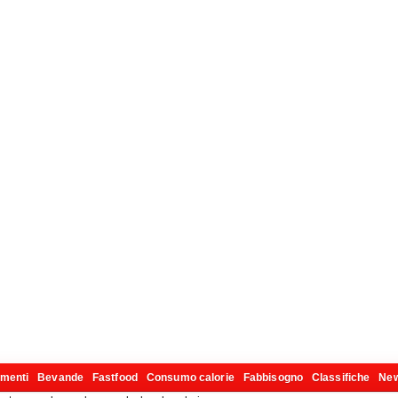
imenti
Bevande
Fastfood
Consumo calorie
Fabbisogno
Classifiche
Ne