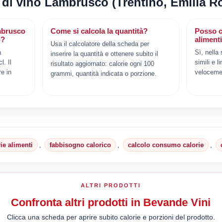
i di vino Lambrusco (Trentino, Emilia 
mbrusco
Come si calcola la quantità?
Posso c
)?
aliment
Usa il calcolatore della scheda per
a
Sì, nella
inserire la quantità e ottenere subito il
. Il
simili e l
risultato aggiornato: calorie ogni 100
e in
veloceme
grammi, quantità indicata o porzione.
rie alimenti
,
fabbisogno calorico
,
calcolo consumo calorie
,
ALTRI PRODOTTI
Confronta altri prodotti in Bevande Vini
Clicca una scheda per aprire subito calorie e porzioni del prodotto.