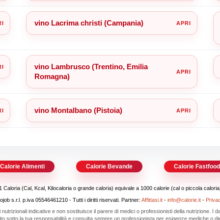
vino Lacrima christi (Campania)
vino Lambrusco (Trentino, Emilia
Romagna)
vino Montalbano (Pistoia)
Calorie Alimenti
Calorie Bevande
Calorie Fastfoo
1 Caloria (Cal, Kcal, Kilocaloria o grande caloria) equivale a 1000 calorie (cal o piccola caloria
b s.r.l. p.iva 05546461210 - Tutti i diritti riservati. Partner:
Affittasi.it
-
info@calorie.it
-
Priva
i nutrizionali indicative e non sostituisce il parere di medici o professionisti della nutrizione. I
 sito sotto la tua responsabilità e consulta sempre un professionista per esigenze mediche o die