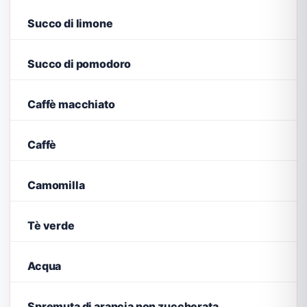
Succo di limone
Succo di pomodoro
Caffè macchiato
Caffè
Camomilla
Tè verde
Acqua
Spremuta di arancia non zuccherata