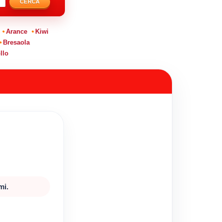
CERCA
Arance
Kiwi
Bresaola
llo
mi.