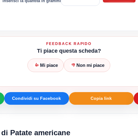
inserisci la quantità in grammi
FEEDBACK RAPIDO
Ti piace questa scheda?
Mi piace
Non mi piace
👍
👎
Condividi su Facebook
Copia link
 di Patate americane