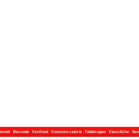
imenti
Bevande
Fastfood
Consumo calorie
Fabbisogno
Classifiche
Ne