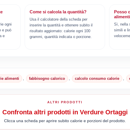
te
Come si calcola la quantità?
Posso c
aliment
Usa il calcolatore della scheda per
ie ogni
Sì, nella
inserire la quantità e ottenere subito il
o e può
simili e l
risultato aggiornato: calorie ogni 100
a e
veloceme
grammi, quantità indicata o porzione.
rie alimenti
,
fabbisogno calorico
,
calcolo consumo calorie
,
ALTRI PRODOTTI
Confronta altri prodotti in Verdure Ortaggi
Clicca una scheda per aprire subito calorie e porzioni del prodotto.