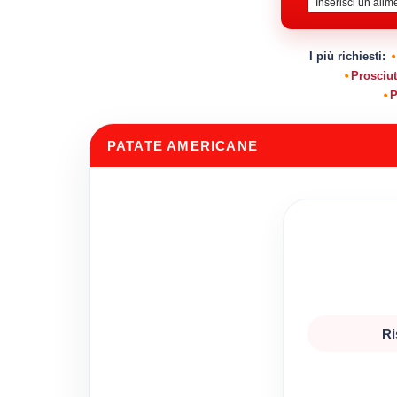
I più richiesti:
Prosciut
P
PATATE AMERICANE
Ri