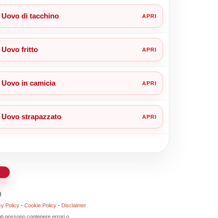
Uovo di tacchino
Uovo fritto
Uovo in camicia
Uovo strapazzato
d
)
cy Policy
-
Cookie Policy
-
Disclaimer
 dati possono contenere errori o