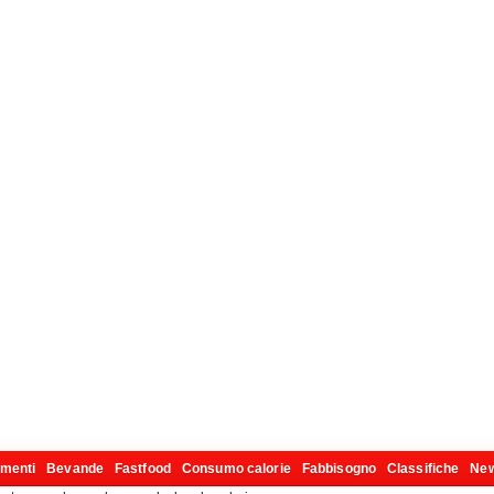
imenti
Bevande
Fastfood
Consumo calorie
Fabbisogno
Classifiche
Ne