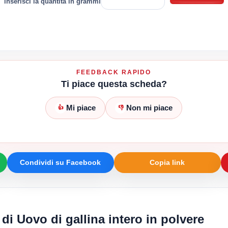
inserisci la quantità in grammi
FEEDBACK RAPIDO
Ti piace questa scheda?
Mi piace
Non mi piace
👍
👎
Condividi su Facebook
Copia link
 di Uovo di gallina intero in polvere