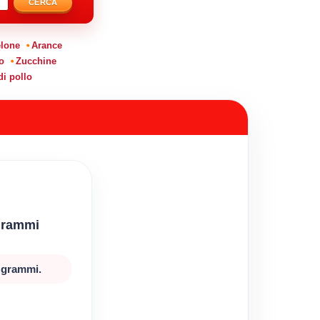
CERCA
lone
Arance
o
Zucchine
di pollo
 grammi
0 grammi.