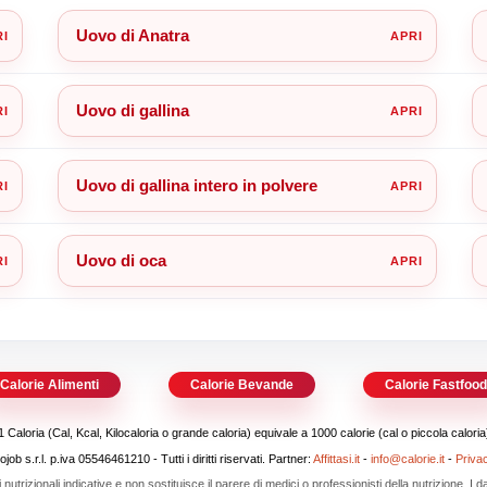
Uovo di Anatra
Uovo di gallina
Uovo di gallina intero in polvere
Uovo di oca
Calorie Alimenti
Calorie Bevande
Calorie Fastfoo
1 Caloria (Cal, Kcal, Kilocaloria o grande caloria) equivale a 1000 calorie (cal o piccola caloria
b s.r.l. p.iva 05546461210 - Tutti i diritti riservati. Partner:
Affittasi.it
-
info@calorie.it
-
Priva
i nutrizionali indicative e non sostituisce il parere di medici o professionisti della nutrizione. I