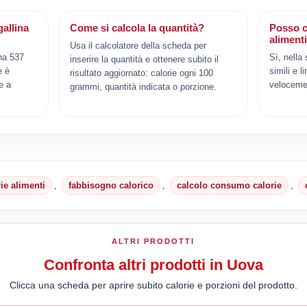
allina
Come si calcola la quantità?
Posso c
aliment
Usa il calcolatore della scheda per
 ha 537
Sì, nella
inserire la quantità e ottenere subito il
e è
simili e l
risultato aggiornato: calorie ogni 100
e a
veloceme
grammi, quantità indicata o porzione.
rie alimenti
,
fabbisogno calorico
,
calcolo consumo calorie
,
ALTRI PRODOTTI
Confronta altri prodotti in Uova
Clicca una scheda per aprire subito calorie e porzioni del prodotto.