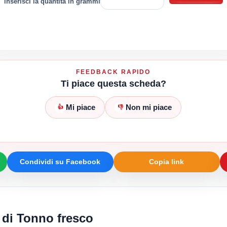
inserisci la quantità in grammi
FEEDBACK RAPIDO
Ti piace questa scheda?
Mi piace
Non mi piace
👍
👎
Condividi su Facebook
Copia link
i di Tonno fresco