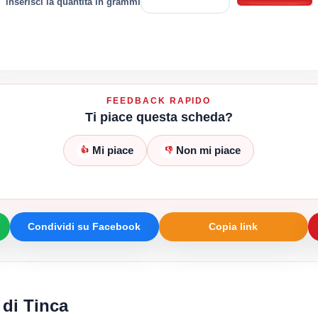
inserisci la quantità in grammi
FEEDBACK RAPIDO
Ti piace questa scheda?
Mi piace
Non mi piace
👍
👎
Condividi su Facebook
Copia link
 di Tinca