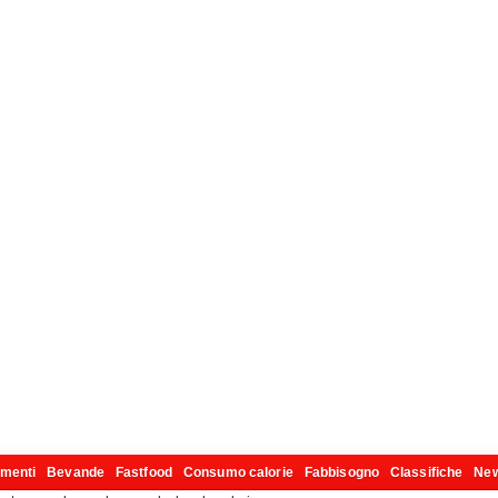
imenti
Bevande
Fastfood
Consumo calorie
Fabbisogno
Classifiche
Ne