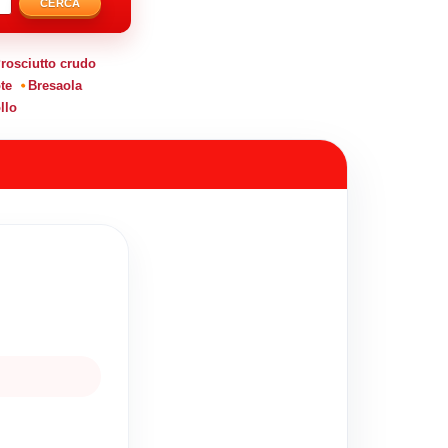
CERCA
rosciutto crudo
te
Bresaola
llo