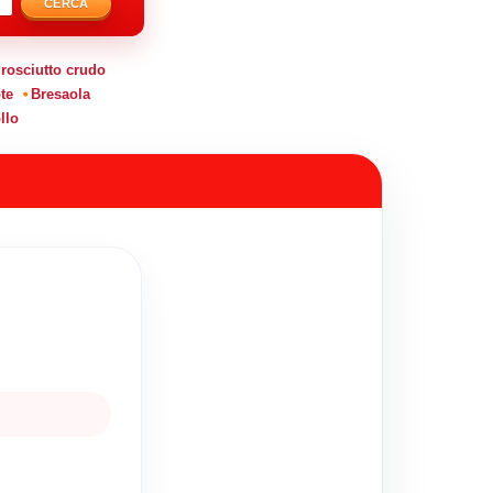
CERCA
rosciutto crudo
te
Bresaola
llo