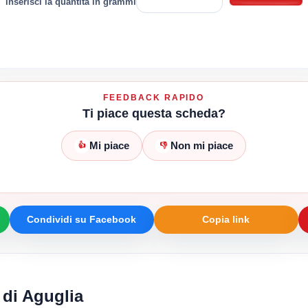
inserisci la quantità in grammi
FEEDBACK RAPIDO
Ti piace questa scheda?
Mi piace
Non mi piace
👍
👎
Condividi su Facebook
Copia link
 di Aguglia