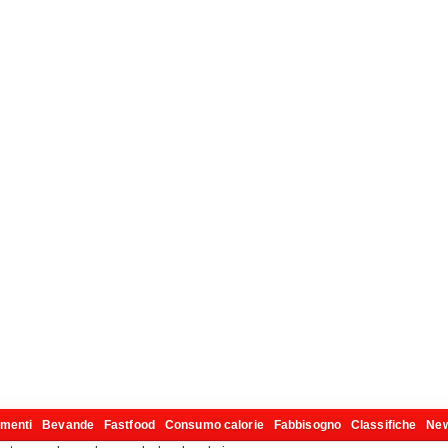
imenti
Bevande
Fastfood
Consumo calorie
Fabbisogno
Classifiche
Ne