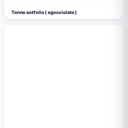
Tonno sott'olio ( sgocciolato )