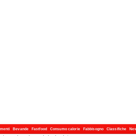
imenti
Bevande
Fastfood
Consumo calorie
Fabbisogno
Classifiche
Ne