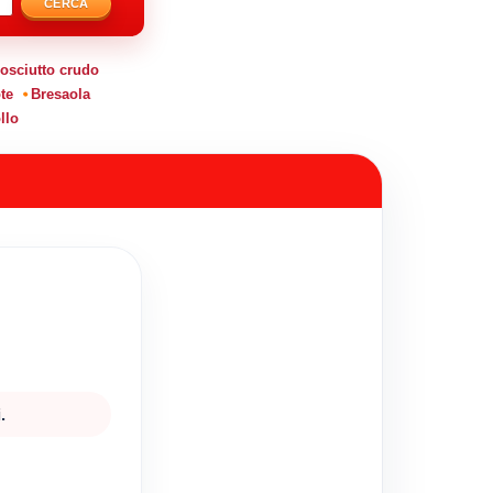
CERCA
osciutto crudo
te
Bresaola
llo
.