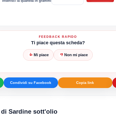
inserisci la quantità in grammi
FEEDBACK RAPIDO
Ti piace questa scheda?
Mi piace
Non mi piace
👍
👎
Condividi su Facebook
Copia link
 di Sardine sott'olio