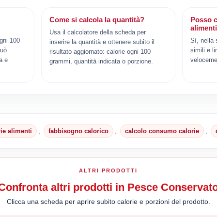
Come si calcola la quantità?
Posso c
aliment
Usa il calcolatore della scheda per
ogni 100
Sì, nella
inserire la quantità e ottenere subito il
può
simili e l
risultato aggiornato: calorie ogni 100
a e
veloceme
grammi, quantità indicata o porzione.
rie alimenti
,
fabbisogno calorico
,
calcolo consumo calorie
,
ALTRI PRODOTTI
Confronta altri prodotti in Pesce Conservat
Clicca una scheda per aprire subito calorie e porzioni del prodotto.