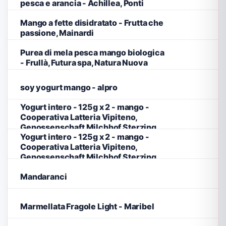
pesca e arancia - Achillea, Ponti
Mango a fette disidratato - Frutta che
passione, Mainardi
Purea di mela pesca mango biologica
- Frullà, Futura spa, Natura Nuova
soy yogurt mango - alpro
Yogurt intero - 125g x 2 - mango -
Cooperativa Latteria Vipiteno,
Genossenschaft Milchhof Sterzing,
Yogurt intero - 125g x 2 - mango -
Cooperativa Latteria Vipiteno,
Genossenschaft Milchhof Sterzing,
Mandaranci
Marmellata Fragole Light - Maribel