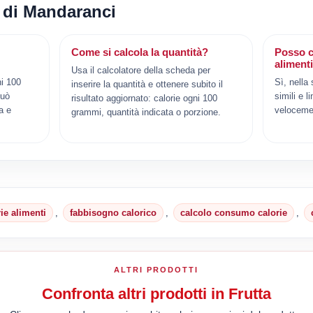
i di Mandaranci
Come si calcola la quantità?
Posso c
aliment
Usa il calcolatore della scheda per
i 100
Sì, nella
inserire la quantità e ottenere subito il
può
simili e l
risultato aggiornato: calorie ogni 100
a e
veloceme
grammi, quantità indicata o porzione.
rie alimenti
,
fabbisogno calorico
,
calcolo consumo calorie
,
ALTRI PRODOTTI
Confronta altri prodotti in Frutta