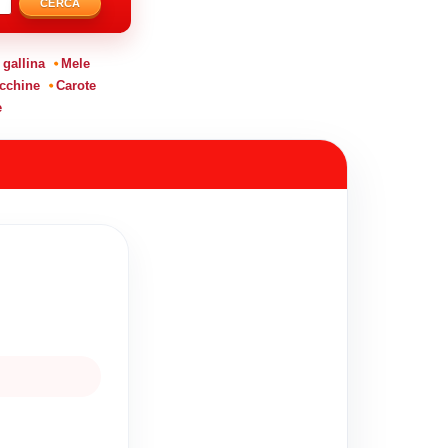
CERCA
 gallina
Mele
cchine
Carote
e