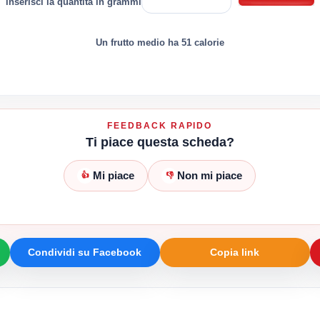
inserisci la quantità in grammi
Un frutto medio ha 51 calorie
FEEDBACK RAPIDO
Ti piace questa scheda?
Mi piace
Non mi piace
👍
👎
Condividi su Facebook
Copia link