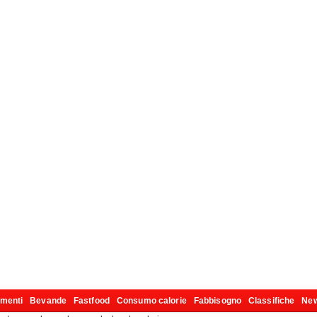
imenti
Bevande
Fastfood
Consumo calorie
Fabbisogno
Classifiche
Ne