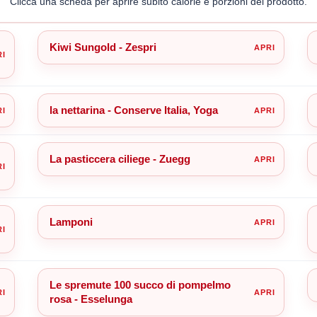
Clicca una scheda per aprire subito calorie e porzioni del prodotto.
Kiwi Sungold - Zespri
la nettarina - Conserve Italia, Yoga
La pasticcera ciliege - Zuegg
Lamponi
Le spremute 100 succo di pompelmo
rosa - Esselunga