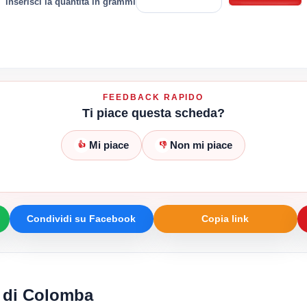
inserisci la quantità in grammi
FEEDBACK RAPIDO
Ti piace questa scheda?
Mi piace
Non mi piace
👍
👎
Condividi su Facebook
Copia link
i di Colomba