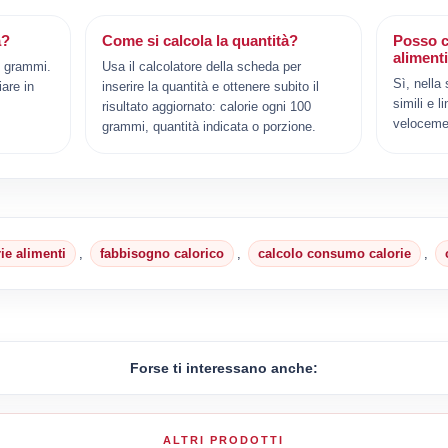
a?
Come si calcola la quantità?
Posso c
aliment
0 grammi.
Usa il calcolatore della scheda per
Sì, nella
iare in
inserire la quantità e ottenere subito il
simili e l
risultato aggiornato: calorie ogni 100
veloceme
grammi, quantità indicata o porzione.
rie alimenti
,
fabbisogno calorico
,
calcolo consumo calorie
,
Forse ti interessano anche:
ALTRI PRODOTTI