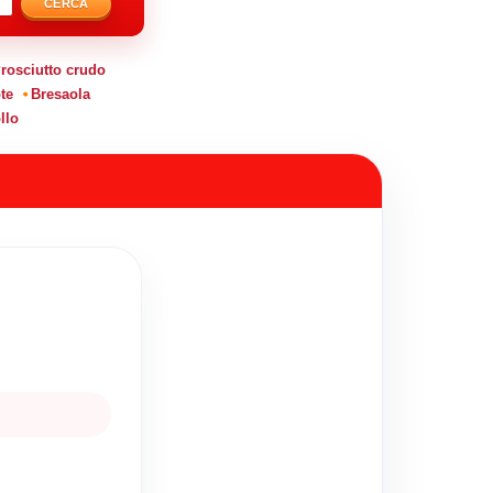
CERCA
rosciutto crudo
te
Bresaola
llo