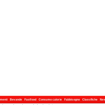
imenti
Bevande
Fastfood
Consumo calorie
Fabbisogno
Classifiche
Ne