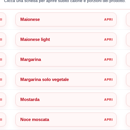
Clicca una scheda per aprire subito calorie e porzioni del prodotto.
Maionese
Maionese light
Margarina
Margarina solo vegetale
Mostarda
Noce moscata