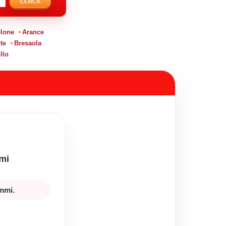
CERCA
lone
Arance
te
Bresaola
llo
mmi
ammi.