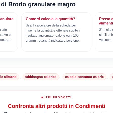
i di Brodo granulare magro
ranulare
Come si calcola la quantità?
Posso c
aliment
Usa il calcolatore della scheda per
lorie
Sì, nella
inserire la quantità e ottenere subito il
cativo e
simili e l
risultato aggiornato: calorie ogni 100
cetta e
veloceme
grammi, quantità indicata o porzione.
rie alimenti
,
fabbisogno calorico
,
calcolo consumo calorie
,
ALTRI PRODOTTI
Confronta altri prodotti in Condimenti