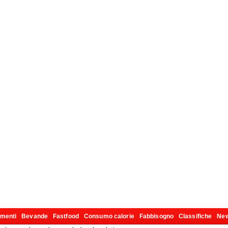
imenti
Bevande
Fastfood
Consumo calorie
Fabbisogno
Classifiche
Ne