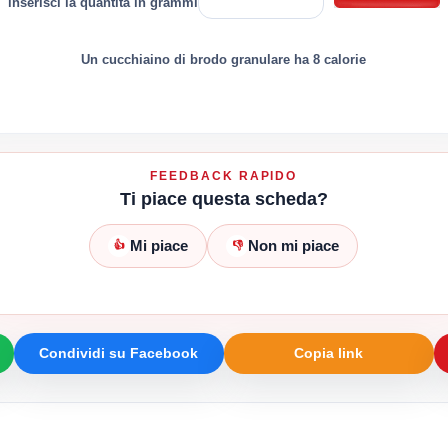
inserisci la quantità in grammi
Un cucchiaino di brodo granulare ha 8 calorie
FEEDBACK RAPIDO
Ti piace questa scheda?
Mi piace
Non mi piace
👍
👎
Condividi su Facebook
Copia link