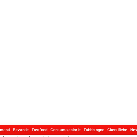
imenti
Bevande
Fastfood
Consumo calorie
Fabbisogno
Classifiche
Ne