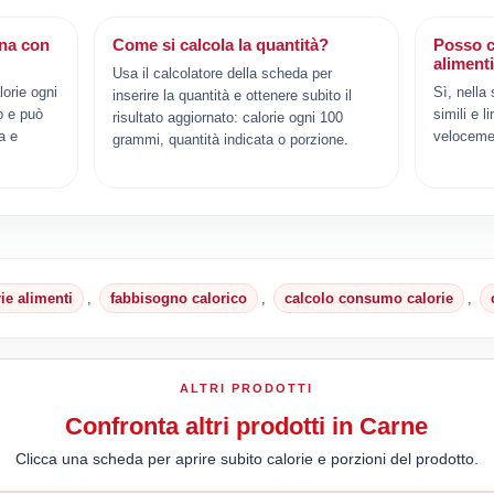
ina con
Come si calcola la quantità?
Posso c
aliment
Usa il calcolatore della scheda per
orie ogni
Sì, nella
inserire la quantità e ottenere subito il
o e può
simili e l
risultato aggiornato: calorie ogni 100
a e
veloceme
grammi, quantità indicata o porzione.
rie alimenti
,
fabbisogno calorico
,
calcolo consumo calorie
,
ALTRI PRODOTTI
Confronta altri prodotti in Carne
Clicca una scheda per aprire subito calorie e porzioni del prodotto.