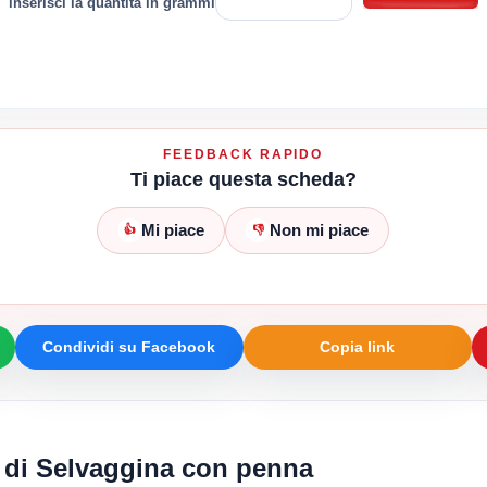
inserisci la quantità in grammi
FEEDBACK RAPIDO
Ti piace questa scheda?
Mi piace
Non mi piace
👍
👎
Condividi su Facebook
Copia link
i di Selvaggina con penna