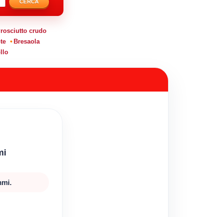
CERCA
rosciutto crudo
te
Bresaola
llo
mi
mmi.