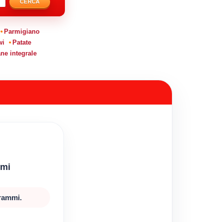
CERCA
Parmigiano
wi
Patate
ne integrale
mmi
grammi.