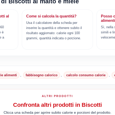
 di Biscotti al malto e miele
ti al
Come si calcola la quantità?
Posso c
aliment
Usa il calcolatore della scheda per
460
Sì, nella
inserire la quantità e ottenere subito il
e è
simili e l
risultato aggiornato: calorie ogni 100
e a
veloceme
grammi, quantità indicata o porzione.
rie alimenti
,
fabbisogno calorico
,
calcolo consumo calorie
,
ALTRI PRODOTTI
Confronta altri prodotti in Biscotti
Clicca una scheda per aprire subito calorie e porzioni del prodotto.