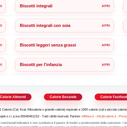
Biscotti integrali
Biscotti integrali con soia
Biscotti leggeri senza grassi
Biscotti per l'infanzia
Calorie Alimenti
Calorie Bevande
Calorie Fastfoo
1 Caloria (Cal, Kcal, Kilocaloria o grande caloria) equivale a 1000 calorie (cal o piccola caloria
b s.r.l. p.iva 05546461210 - Tutti i diritti riservati. Partner:
Affittasi.it
-
info@calorie.it
-
Priva
i nutrizionali indicative e non sostituisce il parere di medici o professionisti della nutrizione. I
 sito sotto la tua responsabilità e consulta sempre un professionista per esigenze mediche o die