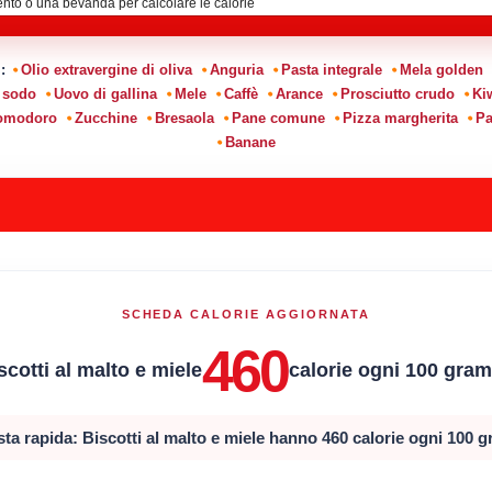
i:
Olio extravergine di oliva
Anguria
Pasta integrale
Mela golden
 sodo
Uovo di gallina
Mele
Caffè
Arance
Prosciutto crudo
Ki
pomodoro
Zucchine
Bresaola
Pane comune
Pizza margherita
Pa
Banane
SCHEDA CALORIE AGGIORNATA
460
scotti al malto e miele
calorie ogni 100 gra
ta rapida: Biscotti al malto e miele hanno 460 calorie ogni 100 