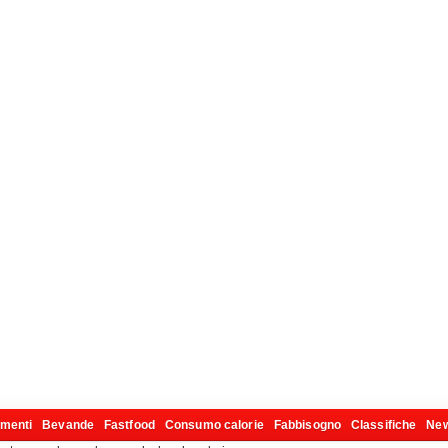
imenti
Bevande
Fastfood
Consumo calorie
Fabbisogno
Classifiche
Ne