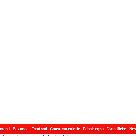
imenti
Bevande
Fastfood
Consumo calorie
Fabbisogno
Classifiche
Ne