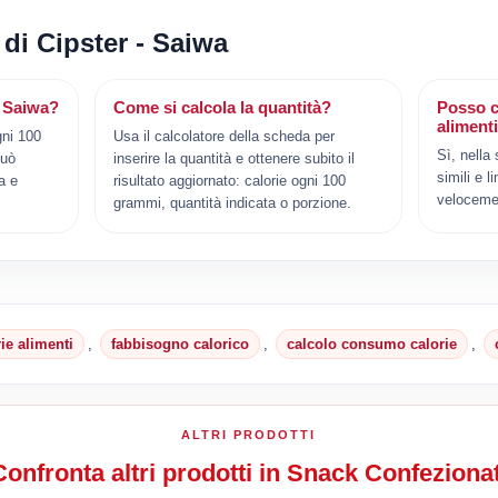
 di Cipster - Saiwa
- Saiwa?
Come si calcola la quantità?
Posso c
aliment
gni 100
Usa il calcolatore della scheda per
Sì, nella
può
inserire la quantità e ottenere subito il
simili e l
a e
risultato aggiornato: calorie ogni 100
veloceme
grammi, quantità indicata o porzione.
rie alimenti
,
fabbisogno calorico
,
calcolo consumo calorie
,
ALTRI PRODOTTI
Confronta altri prodotti in Snack Confezionat