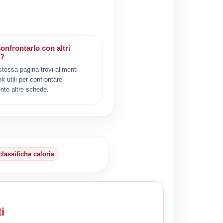
onfrontarlo con altri
i?
 stessa pagina trovi alimenti
ink utili per confrontare
nte altre schede.
classifiche calorie
i