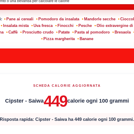
i:
Pane ai cereali
Pomodoro da insalata
Mandorle secche
Cioccol
Insalata mista
Uva fresca
Finocchi
Pesche
Olio extravergine di
na
Caffè
Prosciutto crudo
Patate
Pasta al pomodoro
Bresaola
Pizza margherita
Banane
SCHEDA CALORIE AGGIORNATA
449
Cipster - Saiwa
calorie ogni 100 grammi
Risposta rapida: Cipster - Saiwa ha 449 calorie ogni 100 grammi