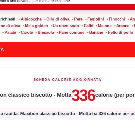
 richiesti:
Albicocche
Olio di oliva
Pere
Fagiolini
Finocchi
An
ine di oliva
Mela golden
Un uovo sodo
Caffè
Melone
Arance
Patate
Carote
Bresaola
Pane comune
Banane
Petto di pollo
TA
SCHEDA CALORIE AGGIORNATA
336
on classico biscotto - Motta
calorie (per po
a rapida: Maxibon classico biscotto - Motta ha 336 calorie per p