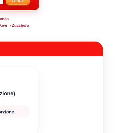
CERCA
anas
Kiwi
Zucchero
rzione)
orzione.