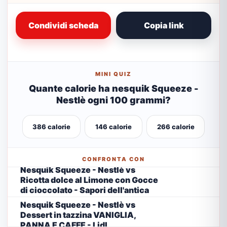
Condividi scheda
Copia link
MINI QUIZ
Quante calorie ha nesquik Squeeze -
Nestlè ogni 100 grammi?
386 calorie
146 calorie
266 calorie
CONFRONTA CON
Nesquik Squeeze - Nestlè vs
Ricotta dolce al Limone con Gocce
di cioccolato - Sapori dell'antica
Murgia
Nesquik Squeeze - Nestlè vs
Dessert in tazzina VANIGLIA,
PANNA E CAFFE - Lidl