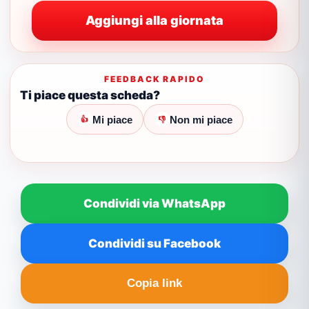
Aggiungi alla giornata
FEEDBACK RAPIDO
Ti piace questa scheda?
Mi piace
Non mi piace
👍
👎
Condividi via WhatsApp
Condividi su Facebook
Copia link