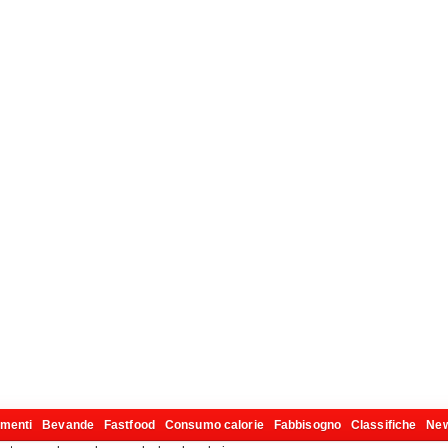
imenti
Bevande
Fastfood
Consumo calorie
Fabbisogno
Classifiche
Ne