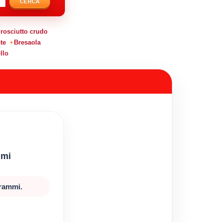
CERCA
rosciutto crudo
te
Bresaola
llo
mmi
grammi.