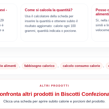
evi -
Come si calcola la quantità?
Posso c
aliment
Usa il calcolatore della scheda per
429
Sì, nella
inserire la quantità e ottenere subito il
e è
simili e l
risultato aggiornato: calorie ogni 100
e a
veloceme
grammi, quantità indicata o porzione.
rie alimenti
,
fabbisogno calorico
,
calcolo consumo calorie
,
ALTRI PRODOTTI
onfronta altri prodotti in Biscotti Confeziona
Clicca una scheda per aprire subito calorie e porzioni del prodotto.