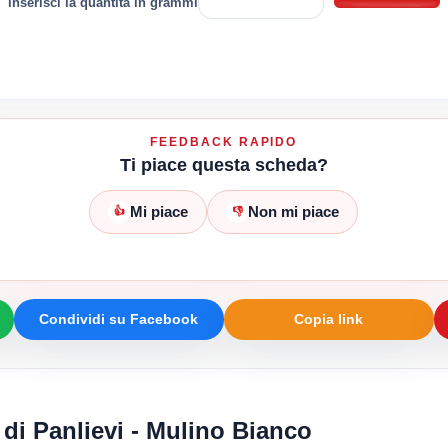
inserisci la quantità in grammi
FEEDBACK RAPIDO
Ti piace questa scheda?
Mi piace
Non mi piace
👍
👎
Condividi su Facebook
Copia link
 di Panlievi - Mulino Bianco