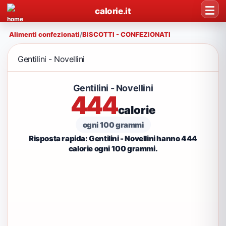
calorie.it
Alimenti confezionati
/
BISCOTTI - CONFEZIONATI
Gentilini - Novellini
Gentilini - Novellini
444
calorie
ogni 100 grammi
Risposta rapida: Gentilini - Novellini hanno 444
calorie ogni 100 grammi.