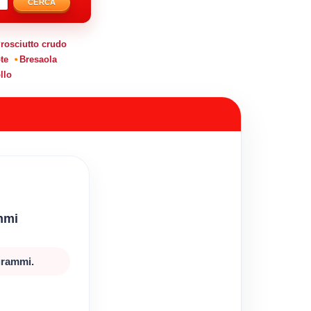
CERCA
rosciutto crudo
te
Bresaola
llo
mmi
 grammi.