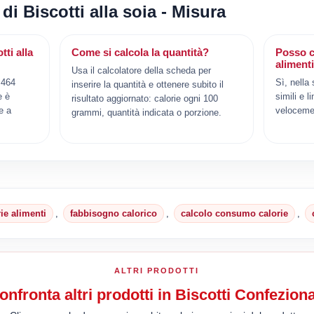
di Biscotti alla soia - Misura
ti alla
Come si calcola la quantità?
Posso c
aliment
Usa il calcolatore della scheda per
 464
Sì, nella
inserire la quantità e ottenere subito il
e è
simili e l
risultato aggiornato: calorie ogni 100
e a
veloceme
grammi, quantità indicata o porzione.
rie alimenti
,
fabbisogno calorico
,
calcolo consumo calorie
,
ALTRI PRODOTTI
onfronta altri prodotti in Biscotti Confeziona