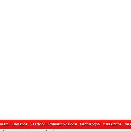
imenti
Bevande
Fastfood
Consumo calorie
Fabbisogno
Classifiche
Ne