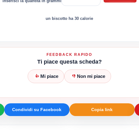
inserisci la quantità in grammi
un biscotto ha 30 calorie
FEEDBACK RAPIDO
Ti piace questa scheda?
Mi piace
Non mi piace
👍
👎
Condividi su Facebook
Copia link