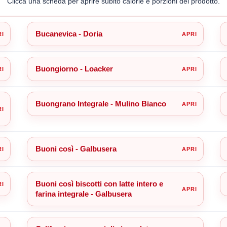
Clicca una scheda per aprire subito calorie e porzioni del prodotto.
Bucanevica - Doria
Buongiorno - Loacker
Buongrano Integrale - Mulino Bianco
Buoni così - Galbusera
Buoni così biscotti con latte intero e
farina integrale - Galbusera